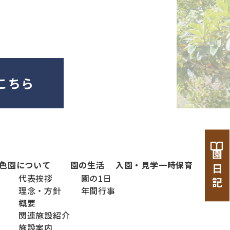
こちら
園 日 記
色
園について
園の生活
入園・見学
一時保育
代表挨拶
園の1日
理念・方針
年間行事
概要
関連施設紹介
施設案内