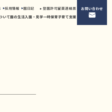
示
採用情報
園日記
▸ 登園許可証
▸ 薬連絡票
お問い合わせ
ついて
園の生活
入園・見学
一時保育
子育て支援