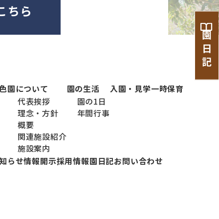
こちら
園 日 記
色
園について
園の生活
入園・見学
一時保育
代表挨拶
園の1日
理念・方針
年間行事
概要
関連施設紹介
施設案内
知らせ
情報開示
採用情報
園日記
お問い合わせ