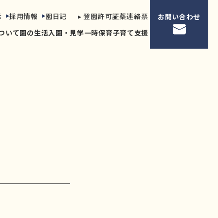
示
採用情報
園日記
▸ 登園許可証
▸ 薬連絡票
お問い合わせ
ついて
園の生活
入園・見学
一時保育
子育て支援