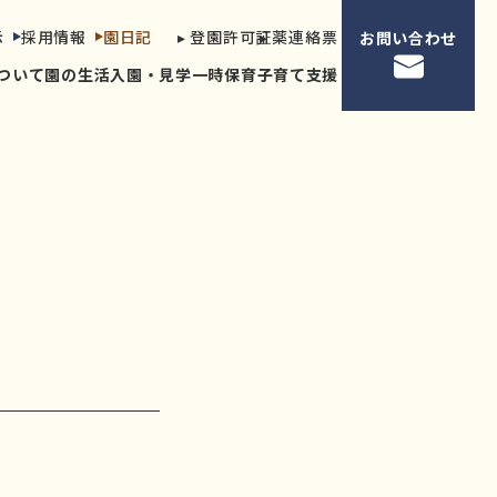
示
採用情報
園日記
▸ 登園許可証
▸ 薬連絡票
お問い合わせ
ついて
園の生活
入園・見学
一時保育
子育て支援