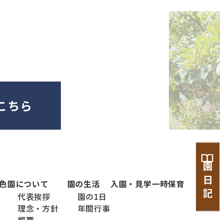
こちら
園 日 記
色
園について
園の生活
入園・見学
一時保育
代表挨拶
園の1日
理念・方針
年間行事