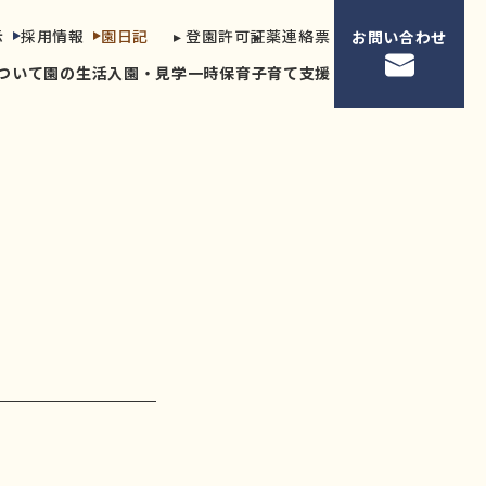
示
採用情報
園日記
▸ 登園許可証
▸ 薬連絡票
お問い合わせ
ついて
園の生活
入園・見学
一時保育
子育て支援