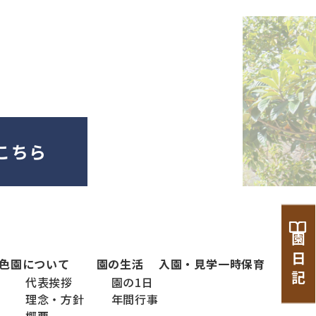
こちら
園 日 記
色
園について
園の生活
入園・見学
一時保育
代表挨拶
園の1日
理念・方針
年間行事