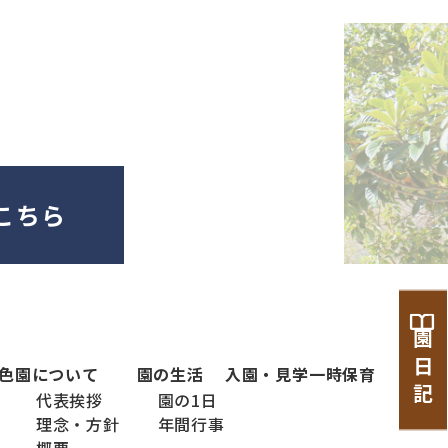
こちら
園 日 記
色
園について
園の生活
入園・見学
一時保育
代表挨拶
園の1日
理念・方針
年間行事