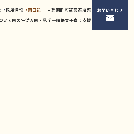
示
採用情報
園日記
▸ 登園許可証
▸ 薬連絡票
お問い合わせ
ついて
園の生活
入園・見学
一時保育
子育て支援