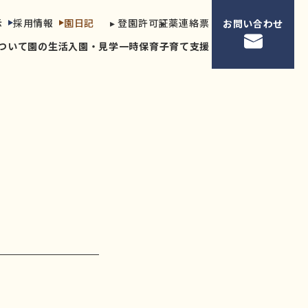
示
採用情報
園日記
▸ 登園許可証
▸ 薬連絡票
お問い合わせ
ついて
園の生活
入園・見学
一時保育
子育て支援