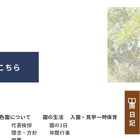
こちら
園 日 記
色
園について
園の生活
入園・見学
一時保育
代表挨拶
園の1日
理念・方針
年間行事