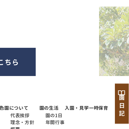
こちら
園 日 記
色
園について
園の生活
入園・見学
一時保育
代表挨拶
園の1日
理念・方針
年間行事