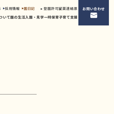
示
採用情報
園日記
▸ 登園許可証
▸ 薬連絡票
お問い合わせ
ついて
園の生活
入園・見学
一時保育
子育て支援