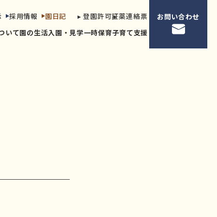
示
採用情報
園日記
▸ 登園許可証
▸ 薬連絡票
お問い合わせ
ついて
園の生活
入園・見学
一時保育
子育て支援