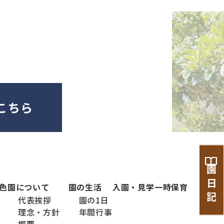
こちら
園 日 記
色
園について
園の生活
入園・見学
一時保育
代表挨拶
園の1日
理念・方針
年間行事