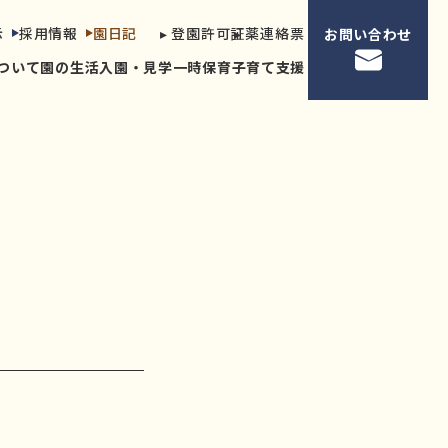
示
採用情報
園日記
▸ 登園許可証
▸ 薬連絡票
お問い合わせ
ついて
園の生活
入園・見学
一時保育
子育て支援