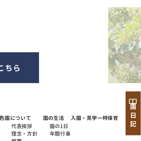
こちら
園 日 記
色
園について
園の生活
入園・見学
一時保育
代表挨拶
園の1日
理念・方針
年間行事