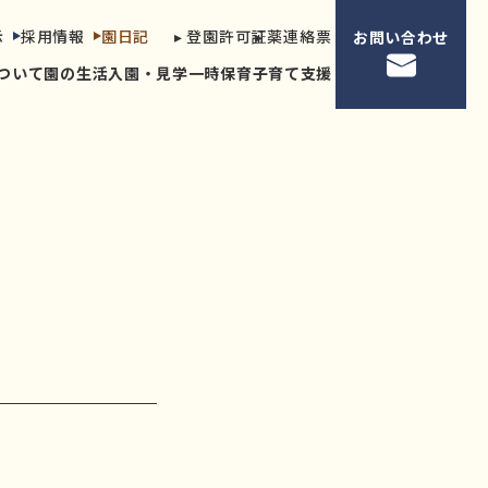
示
採用情報
園日記
▸ 登園許可証
▸ 薬連絡票
お問い合わせ
ついて
園の生活
入園・見学
一時保育
子育て支援