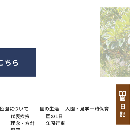
こちら
園 日 記
色
園について
園の生活
入園・見学
一時保育
代表挨拶
園の1日
理念・方針
年間行事