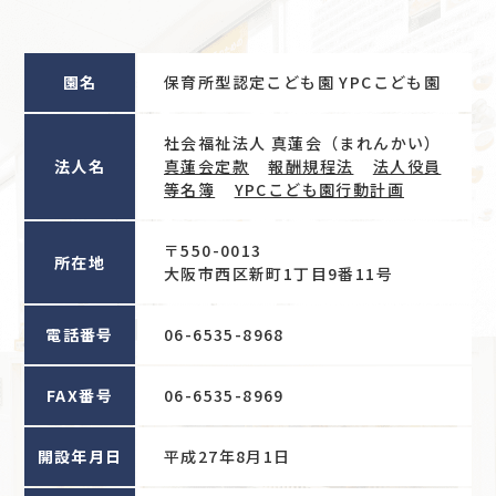
園名
保育所型認定こども園 YPCこども園
社会福祉法人 真蓮会（まれんかい）
法人名
真蓮会定款
報酬規程法
法人役員
等名簿
YPCこども園行動計画
〒550-0013
所在地
大阪市西区新町1丁目9番11号
電話番号
06-6535-8968
FAX番号
06-6535-8969
開設年月日
平成27年8月1日