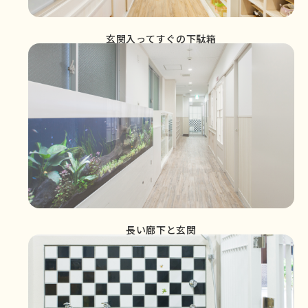
玄関入ってすぐの下駄箱
長い廊下と玄関