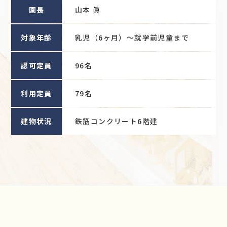
園長
山本 眞
対象年齢
乳児（6ヶ月）〜就学前児童まで
認可定員
96名
利用定員
79名
建物状況
鉄筋コンクリート6階建