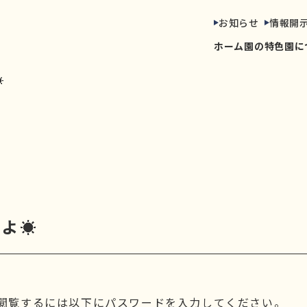
お知らせ
情報開
ホーム
園の特色
園に
☀
たよ☀
閲覧するには以下にパスワードを入力してください。