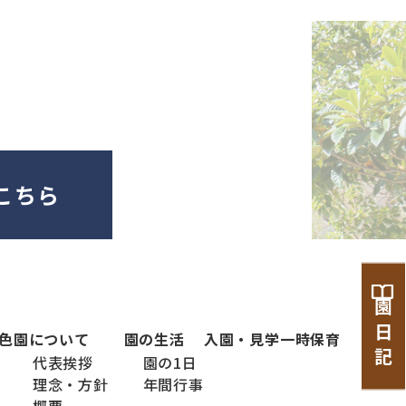
こちら
園 日 記
色
園について
園の生活
入園・見学
一時保育
代表挨拶
園の1日
理念・方針
年間行事