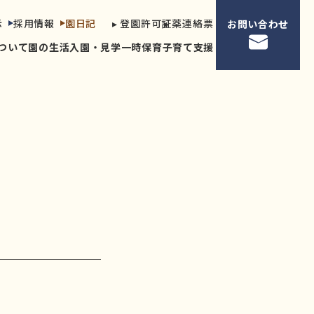
示
採用情報
園日記
▸ 登園許可証
▸ 薬連絡票
お問い合わせ
ついて
園の生活
入園・見学
一時保育
子育て支援